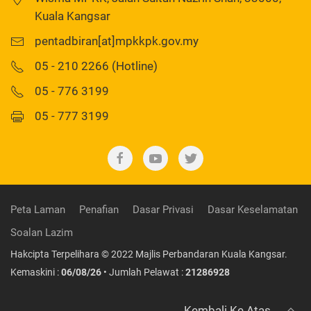
Kuala Kangsar
pentadbiran[at]mpkkpk.gov.my
05 - 210 2266 (Hotline)
05 - 776 3199
05 - 777 3199
Peta Laman
Penafian
Dasar Privasi
Dasar Keselamatan
Soalan Lazim
Hakcipta Terpelihara © 2022 Majlis Perbandaran Kuala Kangsar.
Kemaskini :
06/08/26
• Jumlah Pelawat :
21286928
Kembali Ke Atas