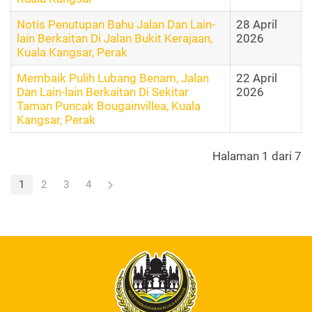
Notis Penutupan Bahu Jalan Dan Lain-
28 April
lain Berkaitan Di Jalan Bukit Kerajaan,
2026
Kuala Kangsar, Perak
Membaik Pulih Lubang Benam, Jalan
22 April
Dan Lain-lain Berkaitan Di Sekitar
2026
Taman Puncak Bougainvillea, Kuala
Kangsar, Perak
Halaman 1 dari 7
1
2
3
4