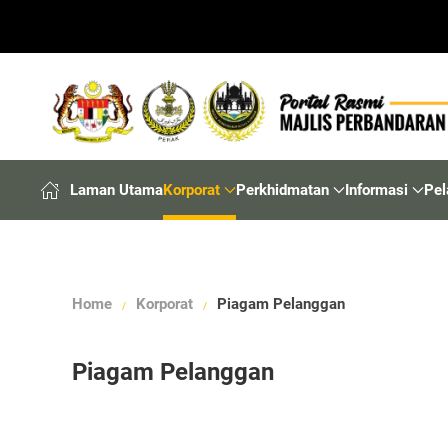
Laman Utama
Korporat
Perkhidmatan
Informasi
Pel
Home
Korporat
Piagam Pelanggan
Piagam Pelanggan