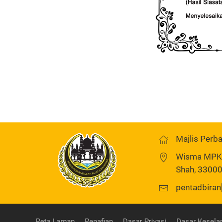
Majlis Perb
Wisma MPKK,
Shah, 33000
pentadbiran
Peta Laman
Penafian
Dasar Privasi
Dasar Kesela