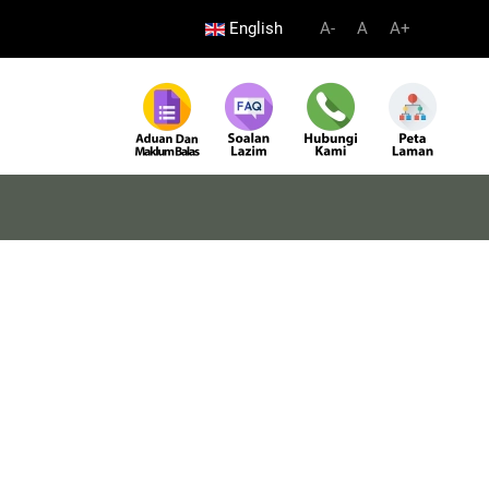
English
A-
A
A+