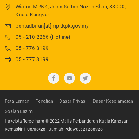
Wisma MPKK, Jalan Sultan Nazrin Shah, 33000,
Kuala Kangsar
pentadbiran[at]mpkkpk.gov.my
05 - 210 2266 (Hotline)
05 - 776 3199
05 - 777 3199
Peta Laman
Penafian
Dasar Privasi
Dasar Keselamatan
Soalan Lazim
Hakcipta Terpelihara © 2022 Majlis Perbandaran Kuala Kangsar.
Kemaskini :
06/08/26
• Jumlah Pelawat :
21286928