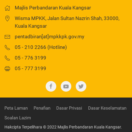
Majlis Perbandaran Kuala Kangsar
Wisma MPKK, Jalan Sultan Nazrin Shah, 33000,
Kuala Kangsar
pentadbiran[at]mpkkpk.gov.my
05 - 210 2266 (Hotline)
05 - 776 3199
05 - 777 3199
Peta Laman
Penafian
Dasar Privasi
Dasar Keselamatan
Soalan Lazim
Hakcipta Terpelihara © 2022 Majlis Perbandaran Kuala Kangsar.