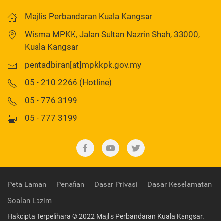
Majlis Perbandaran Kuala Kangsar
Wisma MPKK, Jalan Sultan Nazrin Shah, 33000,
Kuala Kangsar
pentadbiran[at]mpkkpk.gov.my
05 - 210 2266 (Hotline)
05 - 776 3199
05 - 777 3199
Peta Laman
Penafian
Dasar Privasi
Dasar Keselamatan
Soalan Lazim
Hakcipta Terpelihara © 2022 Majlis Perbandaran Kuala Kangsar.