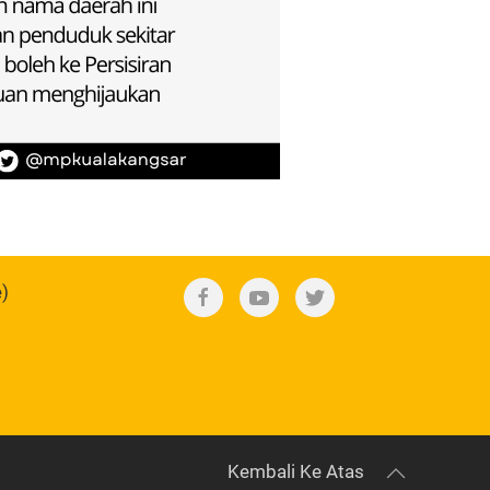
e)
Kembali Ke Atas