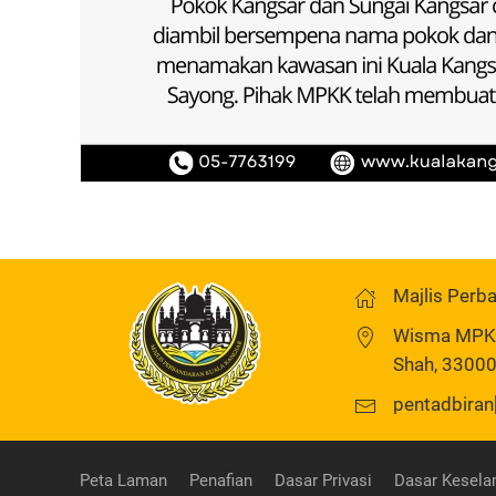
Majlis Perb
Wisma MPKK,
Shah, 33000
pentadbiran
Peta Laman
Penafian
Dasar Privasi
Dasar Kesela