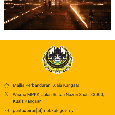
Majlis Perbandaran Kuala Kangsar
Wisma MPKK, Jalan Sultan Nazrin Shah, 33000,
Kuala Kangsar
pentadbiran[at]mpkkpk.gov.my