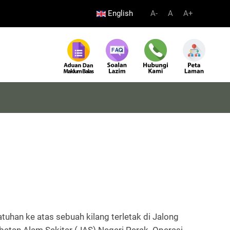
English
A-
A
A+
uhan ke atas sebuah kilang terletak di Jalong