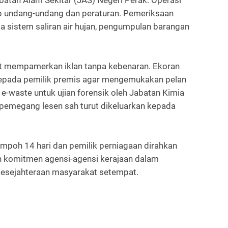
abatan Alam Sekitar (JAS) Negeri Perak. Operasi
dap undang-undang dan peraturan. Pemeriksaan
a sistem saliran air hujan, pengumpulan barangan
rut mempamerkan iklan tanpa kebenaran. Ekoran
n kepada pemilik premis agar mengemukakan pelan
-waste untuk ujian forensik oleh Jabatan Kimia
 pemegang lesen sah turut dikeluarkan kepada
tempoh 14 hari dan pemilik perniagaan dirahkan
n komitmen agensi-agensi kerajaan dalam
 kesejahteraan masyarakat setempat.