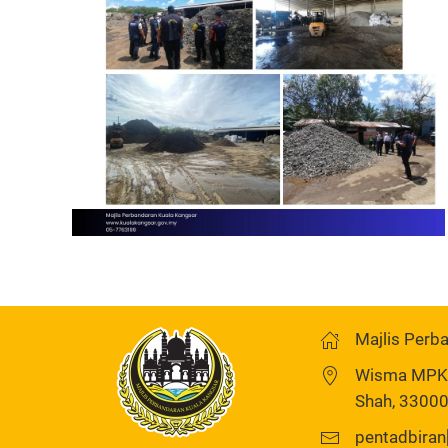
Read more
Majlis Perb
Wisma MPKK,
Shah, 33000
pentadbiran