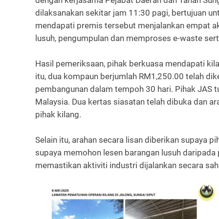
dengan kerjasama Pejabat Daerah dan Tanah Sungai
dilaksanakan sekitar jam 11:30 pagi, bertujuan 
mendapati premis tersebut menjalankan empat akti
lusuh, pengumpulan dan memproses e-waste sert
Hasil pemeriksaan, pihak berkuasa mendapati kil
itu, dua kompaun berjumlah RM1,250.00 telah dik
pembangunan dalam tempoh 30 hari. Pihak JAS tur
Malaysia. Dua kertas siasatan telah dibuka dan 
pihak kilang.
Selain itu, arahan secara lisan diberikan supaya 
supaya memohon lesen barangan lusuh daripada p
memastikan aktiviti industri dijalankan secara s