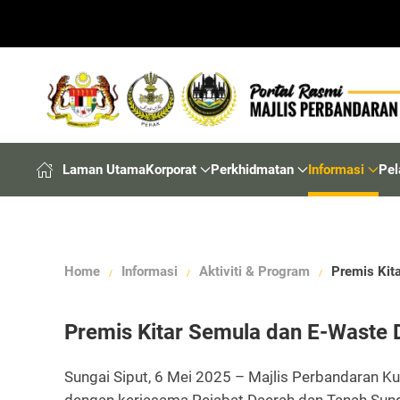
Laman Utama
Korporat
Perkhidmatan
Informasi
Pel
Home
Informasi
Aktiviti & Program
Premis Kit
Premis Kitar Semula dan E-Waste 
Sungai Siput, 6 Mei 2025 – Majlis Perbandaran K