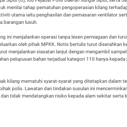
 Siput (U), Ibu Pejabat Polis Daerah Sungai Siput, serta J
untuk menilai tahap pematuhan pengoperasian kilang terha
viti utama iaitu penghasilan dan pemasaran ventilator sert
a barangan lusuh.
ang ini menjalankan operasi tanpa lesen perniagaan dan tu
eluarkan oleh pihak MPKK. Notis bertulis turut diserahka
ut menjalankan siasatan lanjut dengan mengambil sampel e
arahan pelupusan bahan terjadual kategori 110 hanya kepada
pihak kilang mematuhi syarat-syarat yang ditetapkan dalam 
ihak polis. Lawatan dan tindakan susulan ini mencerminka
ah dan tidak mendatangkan risiko kepada alam sekitar serta