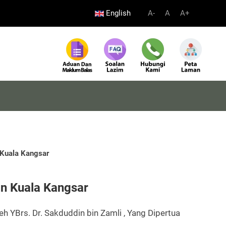
English
A-
A
A+
 Kuala Kangsar
an Kuala Kangsar
h YBrs. Dr. Sakduddin bin Zamli , Yang Dipertua