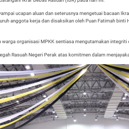
atangani Ikrar Bebas Rasuah (IBR) pada hari ini.
enyampai ucapan aluan dan seterusnya mengetuai bacaan Ikrar
uruh anggota kerja dan disaksikan oleh Puan Fatimah binti
n warga organisasi MPKK sentiasa mengutamakan integrit
egah Rasuah Negeri Perak atas komitmen dalam menjayakan 