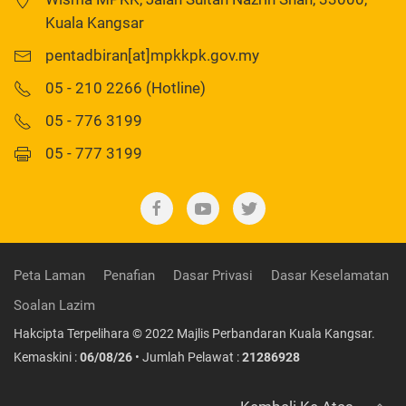
Kuala Kangsar
pentadbiran[at]mpkkpk.gov.my
05 - 210 2266 (Hotline)
05 - 776 3199
05 - 777 3199
Peta Laman
Penafian
Dasar Privasi
Dasar Keselamatan
Soalan Lazim
Hakcipta Terpelihara © 2022 Majlis Perbandaran Kuala Kangsar.
Kemaskini :
06/08/26
• Jumlah Pelawat :
21286928