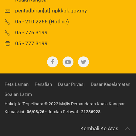
pentadbiran[at]mpkkpk.gov.my
05 - 210 2266 (Hotline)
05 - 776 3199
05 - 777 3199
Peta Laman
Penafian
Dasar Privasi
Dasar Keselamatan
Soalan Lazim
Hakcipta Terpelihara © 2022 Majlis Perbandaran Kuala Kangsar.
Kemaskini :
06/08/26
• Jumlah Pelawat :
21286928
Kembali Ke Atas