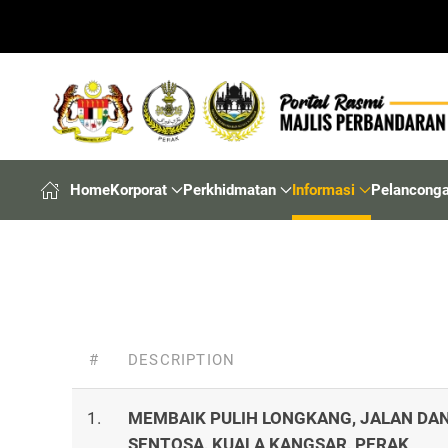
Home
Korporat
Perkhidmatan
Informasi
Pelancong
#
DESCRIPTION
1.
MEMBAIK PULIH LONGKANG, JALAN DAN
SENTOSA, KUALA KANGSAR, PERAK