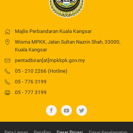
Majlis Perbandaran Kuala Kangsar
Wisma MPKK, Jalan Sultan Nazrin Shah, 33000,
Kuala Kangsar
pentadbiran[at]mpkkpk.gov.my
05 - 210 2266 (Hotline)
05 - 776 3199
05 - 777 3199
Peta Laman
Penafian
Dasar Privasi
Dasar Keselamatan