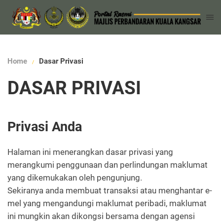
Home
Dasar Privasi
DASAR PRIVASI
Privasi Anda
Halaman ini menerangkan dasar privasi yang
merangkumi penggunaan dan perlindungan maklumat
yang dikemukakan oleh pengunjung.
Sekiranya anda membuat transaksi atau menghantar e-
mel yang mengandungi maklumat peribadi, maklumat
ini mungkin akan dikongsi bersama dengan agensi