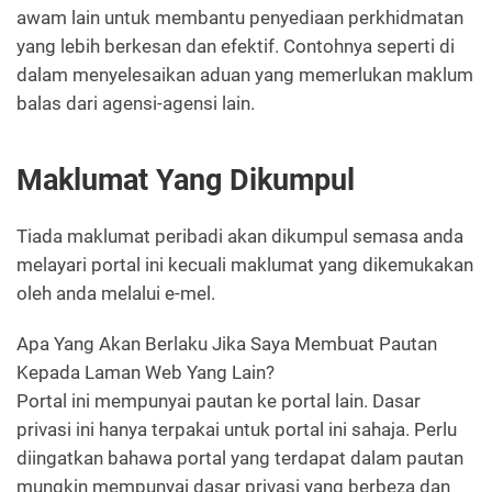
awam lain untuk membantu penyediaan perkhidmatan
yang lebih berkesan dan efektif. Contohnya seperti di
dalam menyelesaikan aduan yang memerlukan maklum
balas dari agensi-agensi lain.
Maklumat Yang Dikumpul
Tiada maklumat peribadi akan dikumpul semasa anda
melayari portal ini kecuali maklumat yang dikemukakan
oleh anda melalui e-mel.
Apa Yang Akan Berlaku Jika Saya Membuat Pautan
Kepada Laman Web Yang Lain?
Portal ini mempunyai pautan ke portal lain. Dasar
privasi ini hanya terpakai untuk portal ini sahaja. Perlu
diingatkan bahawa portal yang terdapat dalam pautan
mungkin mempunyai dasar privasi yang berbeza dan